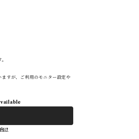
す。
。
いますが、ご利用のモニター設定や
available
向け