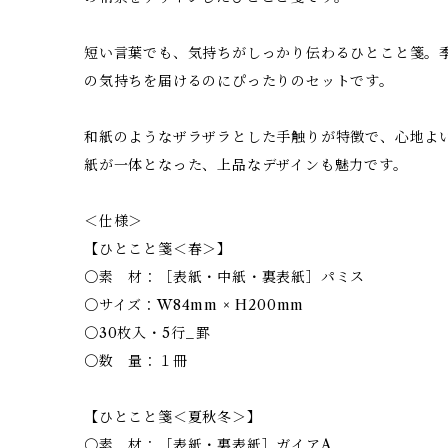
短い言葉でも、気持ちがしっかり伝わるひとこと箋。
の気持ちを届けるのにぴったりのセットです。
和紙のようなザラザラとした手触りが特徴で、心地よ
紙が一体となった、上品なデザインも魅力です。
＜仕様＞
【ひとこと箋＜春＞】
〇素 材：［表紙・中紙・裏表紙］パミス
〇サイズ：W84mm × H200mm
〇30枚入・5行_罫
〇数 量：１冊
【ひとこと箋＜夏秋冬＞】
〇素 材：［表紙・裏表紙］ガイアA