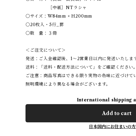
［中紙］NTラシャ
〇サイズ：W84mm × H200mm
〇20枚入・5行_罫
〇数 量：３冊
＜ご注文について＞
発送：ご入金確認後、1〜2営業日以内に発送いたしま
送料：「送料・配送方法について」をご確認ください
ご注意：商品写真はできる限り実物の色味に近づけて
照明環境により異なる場合がございます。
International shipping 
Add to cart
日本国内にお住まいの方