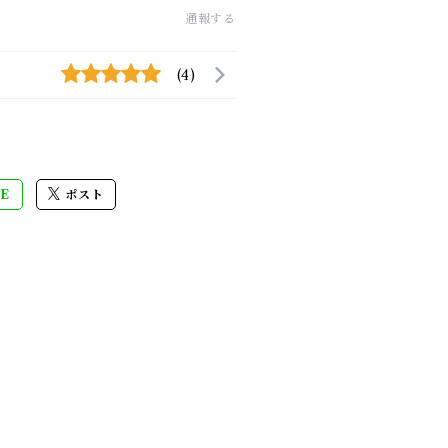
通報する
(4)
E
ポスト